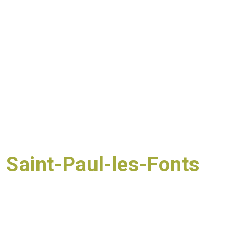
ocation de gîtes, événem
Saint-Paul-les-Fonts
à
des Fontaines : pêche à la truite, parcours à la mouche, 
tout dans un cadre bucolique et avec des produits locaux