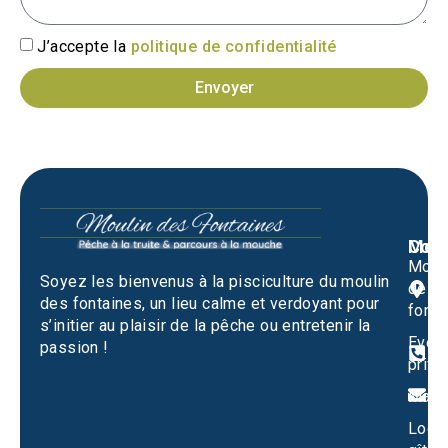
J’accepte la
politique de confidentialité
Envoyer
Men
Cont
Moul
M
Soyez les bienvenus à la pisciculture du moulin
des
1
des fontaines, un lieu calme et verdoyant pour
fonta
S
s’initier au plaisir de la pêche ou entretenir la
Evén
passion !
0
privé
m
Mari
Locat