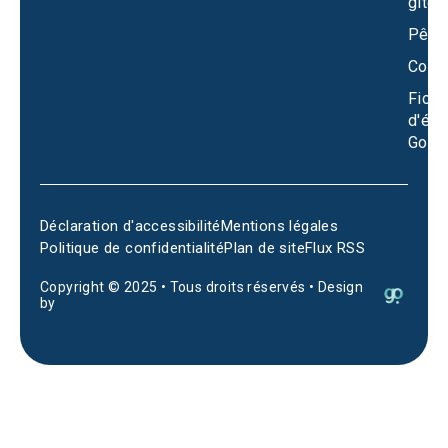
gîtes
Pêch
Conta
Fiche
d'éta
Goog
Déclaration d'accessibilité
Mentions légales
Politique de confidentialité
Plan de site
Flux RSS
Copyright © 2025 • Tous droits réservés • Design
by