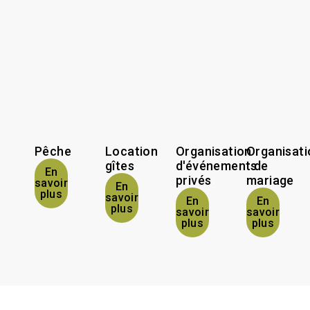
Pêche
Location
Organisation
Organisati
gîtes
d'événements
de
En
privés
mariage
savoir
En
plus
savoir
En
En
plus
savoir
savoir
plus
plus