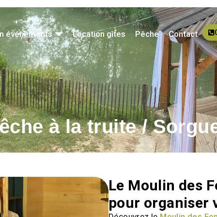
on événements
Location gîtes
Pêche
Contact
êche à la truite / Sorgu
Le Moulin des F
pour organiser
Découvrez le
Moulin des Fo