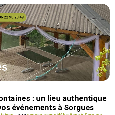
06 22 90 20 49
es
ontaines : un lieu authentique
 vos événements à Sorgues
ntaines
, votre
espace pour célébrations à Sorgues
.