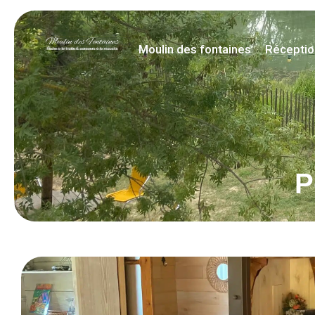
contenu
principal
Moulin des fontaines
Récepti
P