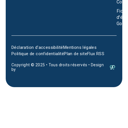
Conta
Fiche
d'éta
Goog
Déclaration d'accessibilité
Mentions légales
Politique de confidentialité
Plan de site
Flux RSS
Copyright © 2025 • Tous droits réservés • Design
by