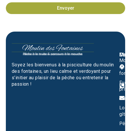
Envoyer
Men
Cont
Moul
M
Soyez les bienvenus à la pisciculture du moulin
des
1
des fontaines, un lieu calme et verdoyant pour
fonta
S
s’initier au plaisir de la pêche ou entretenir la
Evén
passion !
0
privé
m
Mari
Locat
gîtes
Pêch