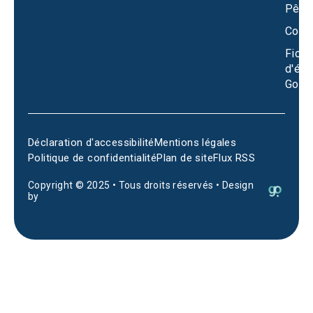
Pêch
Conta
Fiche
d'éta
Goog
Déclaration d'accessibilité
Mentions légales
Politique de confidentialité
Plan de site
Flux RSS
Copyright © 2025 • Tous droits réservés • Design
by