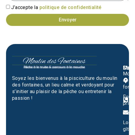
J’accepte la
politique de confidentialité
Envoyer
Men
Cont
Moul
M
Soyez les bienvenus à la pisciculture du moulin
des
1
des fontaines, un lieu calme et verdoyant pour
fonta
S
s’initier au plaisir de la pêche ou entretenir la
Evén
passion !
0
privé
m
Mari
Locat
gîtes