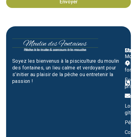
Envoyer
Men
Cont
Moul
M
Soyez les bienvenus à la pisciculture du moulin
des
1
des fontaines, un lieu calme et verdoyant pour
fonta
S
s’initier au plaisir de la pêche ou entretenir la
Evén
passion !
0
privé
m
Mari
Locat
gîtes
Pêch
Conta