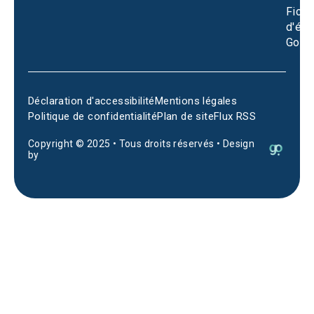
Fiche
d'éta
Goog
Déclaration d'accessibilité
Mentions légales
Politique de confidentialité
Plan de site
Flux RSS
Copyright © 2025 • Tous droits réservés • Design
by