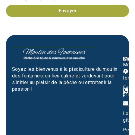
Envoyer
Men
Cont
Moul
M
Soyez les bienvenus à la pisciculture du moulin
des
1
des fontaines, un lieu calme et verdoyant pour
fonta
S
s’initier au plaisir de la pêche ou entretenir la
Evén
passion !
0
privé
m
Mari
Locat
gîtes
Pêch