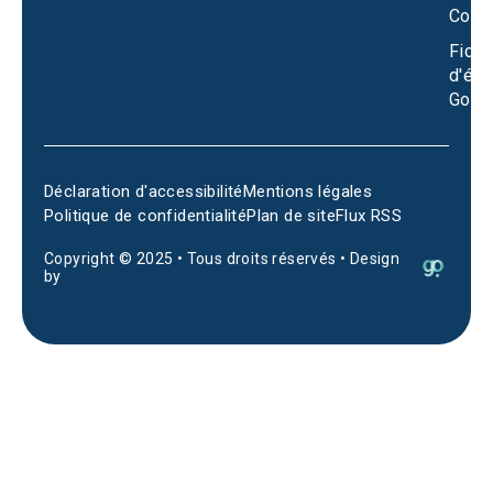
Conta
Fiche
d'éta
Goog
Déclaration d'accessibilité
Mentions légales
Politique de confidentialité
Plan de site
Flux RSS
Copyright © 2025 • Tous droits réservés • Design
by