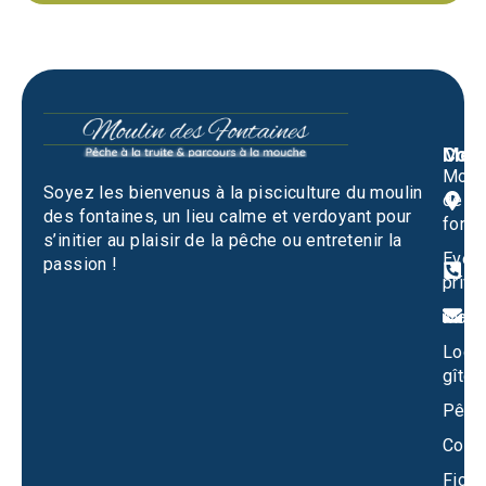
Men
Cont
Moul
M
Soyez les bienvenus à la pisciculture du moulin
des
1
des fontaines, un lieu calme et verdoyant pour
fonta
S
s’initier au plaisir de la pêche ou entretenir la
Evén
passion !
0
privé
m
Mari
Locat
gîtes
Pêch
Conta
Fiche