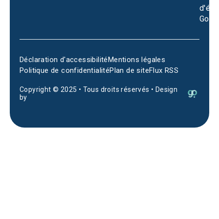
d'éta
Goog
Déclaration d'accessibilité
Mentions légales
Politique de confidentialité
Plan de site
Flux RSS
Copyright © 2025 • Tous droits réservés • Design
by