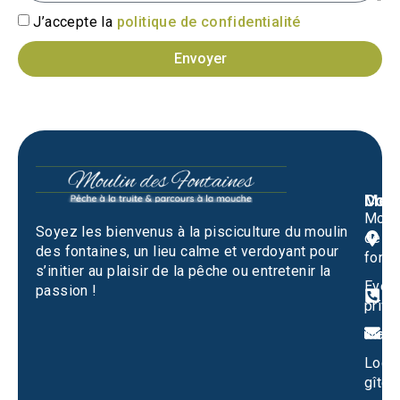
J’accepte la
politique de confidentialité
Envoyer
Men
Cont
Moul
M
Soyez les bienvenus à la pisciculture du moulin
des
1
des fontaines, un lieu calme et verdoyant pour
fonta
S
s’initier au plaisir de la pêche ou entretenir la
Evén
passion !
0
privé
m
Mari
Locat
gîtes