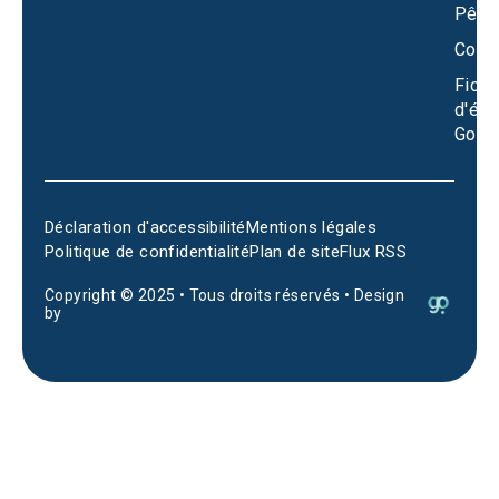
Pêch
Conta
Fiche
d'éta
Goog
Déclaration d'accessibilité
Mentions légales
Politique de confidentialité
Plan de site
Flux RSS
Copyright © 2025 • Tous droits réservés • Design
by