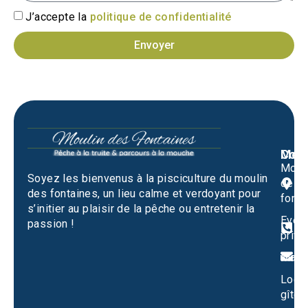
J’accepte la
politique de confidentialité
Envoyer
Men
Cont
Moul
M
Soyez les bienvenus à la pisciculture du moulin
des
1
des fontaines, un lieu calme et verdoyant pour
fonta
S
s’initier au plaisir de la pêche ou entretenir la
Evén
passion !
0
privé
m
Mari
Locat
gîtes