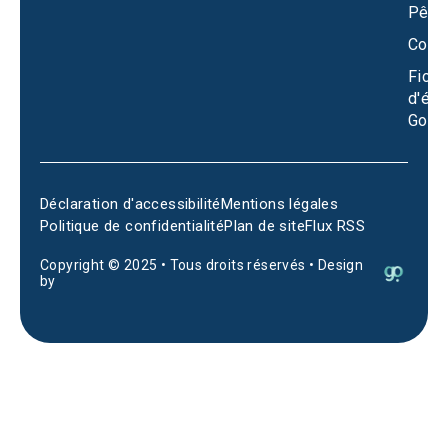
Pêch
Conta
Fiche
d'éta
Goog
Déclaration d'accessibilité
Mentions légales
Politique de confidentialité
Plan de site
Flux RSS
Copyright © 2025 • Tous droits réservés • Design
by