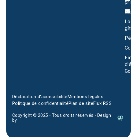
privé
m
Mari
Locat
gîtes
Pêch
Conta
Fiche
d'éta
Goog
Déclaration d'accessibilité
Mentions légales
Politique de confidentialité
Plan de site
Flux RSS
Copyright © 2025 • Tous droits réservés • Design
by