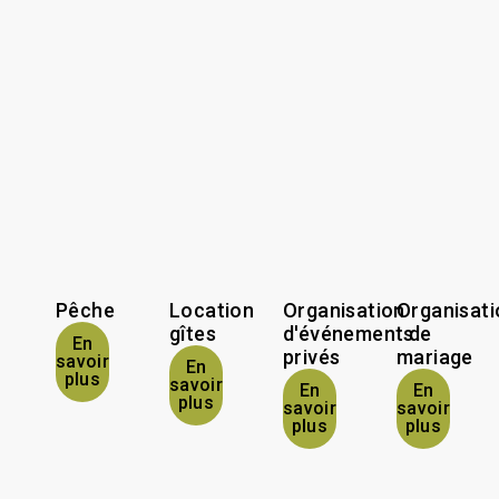
Pêche
Location
Organisation
Organisati
gîtes
d'événements
de
En
privés
mariage
savoir
En
plus
savoir
En
En
plus
savoir
savoir
plus
plus