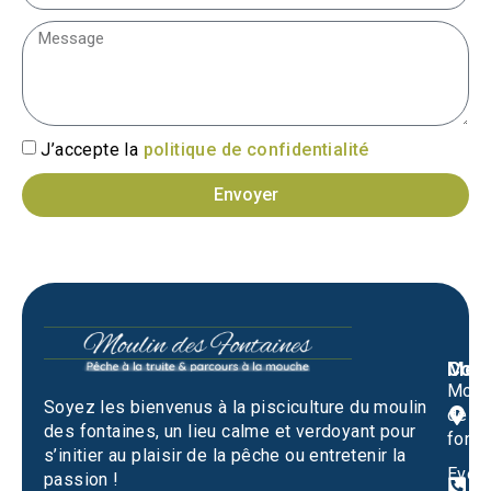
J’accepte la
politique de confidentialité
Envoyer
Men
Cont
Moul
M
Soyez les bienvenus à la pisciculture du moulin
des
1
des fontaines, un lieu calme et verdoyant pour
fonta
S
s’initier au plaisir de la pêche ou entretenir la
Evén
passion !
0