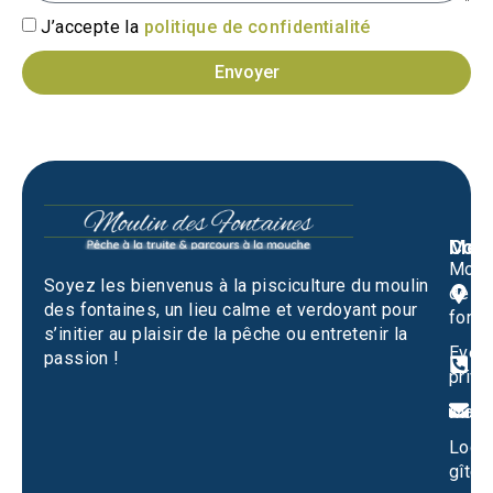
J’accepte la
politique de confidentialité
Envoyer
Men
Cont
Moul
M
Soyez les bienvenus à la pisciculture du moulin
des
1
des fontaines, un lieu calme et verdoyant pour
fonta
S
s’initier au plaisir de la pêche ou entretenir la
Evén
passion !
0
privé
m
Mari
Locat
gîtes