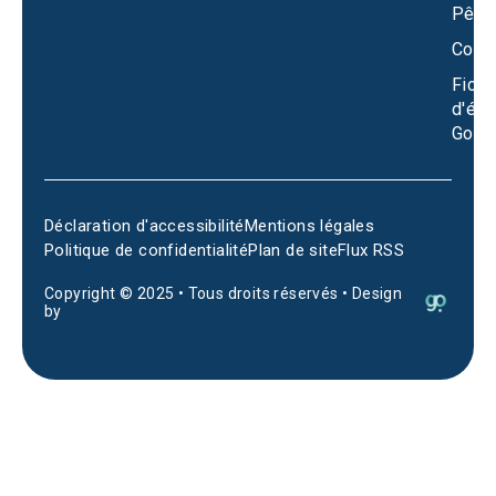
Pêch
Conta
Fiche
d'éta
Goog
Déclaration d'accessibilité
Mentions légales
Politique de confidentialité
Plan de site
Flux RSS
Copyright © 2025 • Tous droits réservés • Design
by