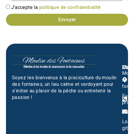
J’accepte la
politique de confidentialité
Envoyer
Men
Cont
Moul
M
Soyez les bienvenus à la pisciculture du moulin
des
1
des fontaines, un lieu calme et verdoyant pour
fonta
S
s’initier au plaisir de la pêche ou entretenir la
Evén
passion !
0
privé
m
Mari
Locat
gîtes