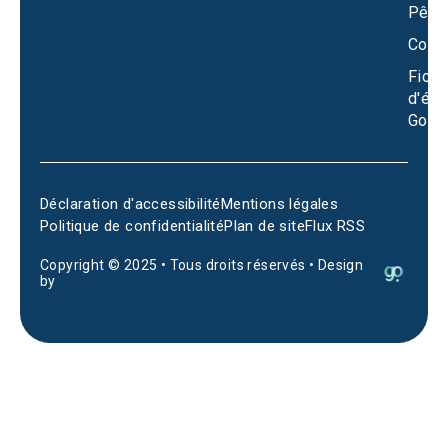
Pêch
Conta
Fiche
d'éta
Goog
Déclaration d'accessibilité
Mentions légales
Politique de confidentialité
Plan de site
Flux RSS
Copyright © 2025 • Tous droits réservés • Design
by