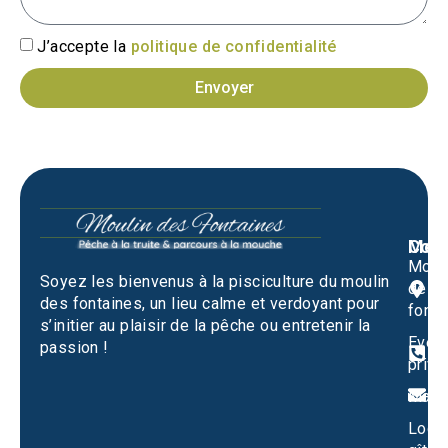
J’accepte la
politique de confidentialité
Envoyer
Men
Cont
Moul
M
Soyez les bienvenus à la pisciculture du moulin
des
1
des fontaines, un lieu calme et verdoyant pour
fonta
S
s’initier au plaisir de la pêche ou entretenir la
Evén
passion !
0
privé
m
Mari
Locat