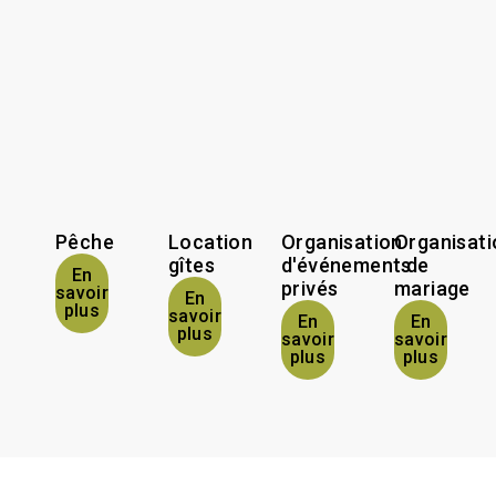
Pêche
Location
Organisation
Organisati
gîtes
d'événements
de
En
privés
mariage
savoir
En
plus
savoir
En
En
plus
savoir
savoir
plus
plus