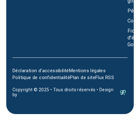
gîtes
Pêch
Conta
Fiche
d'éta
Goog
Déclaration d'accessibilité
Mentions légales
Politique de confidentialité
Plan de site
Flux RSS
Copyright © 2025 • Tous droits réservés • Design
by