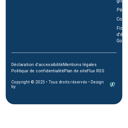
gîtes
Pêch
Conta
Fiche
d'éta
Goog
Déclaration d'accessibilité
Mentions légales
Politique de confidentialité
Plan de site
Flux RSS
Copyright © 2025 • Tous droits réservés • Design
by