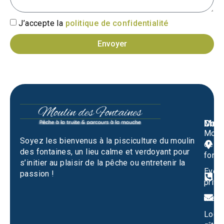
J’accepte la
politique de confidentialité
Envoyer
Men
Cont
Moul
M
Soyez les bienvenus à la pisciculture du moulin
des
1
des fontaines, un lieu calme et verdoyant pour
fonta
S
s’initier au plaisir de la pêche ou entretenir la
Evén
passion !
0
privé
m
Mari
Locat