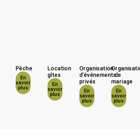
Pêche
Location
Organisation
Organisati
gîtes
d'événements
de
En
privés
mariage
savoir
En
plus
savoir
En
En
plus
savoir
savoir
plus
plus